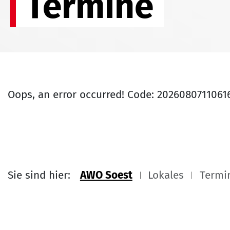
Termine
Oops, an error occurred! Code: 202608071106
Sie sind hier:
AWO Soest
Lokales
Termi