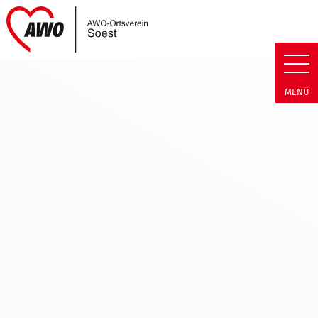
Link zu Home
AWO Soest | Termin Detail AWO
MENÜ