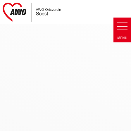
Link zu Home
AWO Soest | Termin Detail AWO
MENÜ